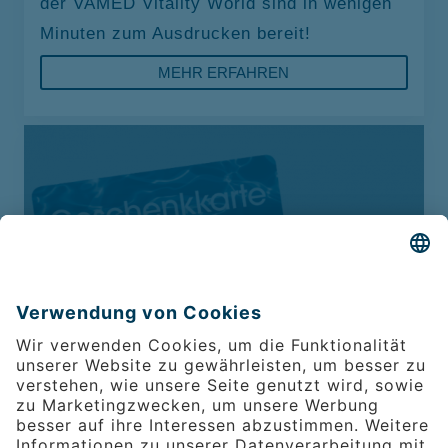
der VAMED Vitality World sind in wenigen
Minuten zum Ausdrucken bereit!
MEHR ERFAHREN
GESCHENKKARTEN